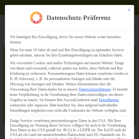
Termine
Mit dies
Datenschutz-Präferenz
Wir benötigen Ihre Einwilligung, bevor Sie unsere Website weiter besuchen
können.
Wenn Sie unter 16 Jahre alt sind und Ihre Einwilligung zu optionalen Services
geben möchten, müssen Sie Ihre Erziehungsberechtigten um Erlaubnis bitten.
Wir verwenden Cookies und andere Technologien auf unserer Website. Einige
von ihnen sind essenziell, während andere uns helfen, diese Website und Ihre
Twitter, Facebook und Co –
Erfahrung zu verbessern.
Personenbezogene Daten können verarbeitet werden (z.
B. IP-Adressen), z. B. für personalisierte Anzeigen und Inhalte oder die
Messung von Anzeigen und Inhalten.
Weitere Informationen über die
der Datenschutz und die
Verwendung Ihrer Daten finden Sie in unserer
Datenschutzerklärung
.
Es besteht
keine Verpflichtung, in die Verarbeitung Ihrer Daten einzuwilligen, um dieses
Privatsphäre
Angebot zu nutzen.
Sie können Ihre Auswahl jederzeit unter
Einstellungen
widerrufen oder anpassen.
Bitte beachten Sie, dass aufgrund individueller
Einstellungen möglicherweise nicht alle Funktionen der Website verfügbar sind.
29. März 2011
Einige Services verarbeiten personenbezogene Daten in den USA. Mit Ihrer
Einwilligung zur Nutzung dieser Services willigen Sie auch in die Verarbeitung
Ihrer Daten in den USA gemäß Art. 49 (1) lit. a GDPR ein. Der EuGH stuft die
USA als ein Land mit unzureichendem Datenschutz nach EU-Standards ein. Es
In diesen Tagen bin ich viel unterwegs und halte Vorträge,