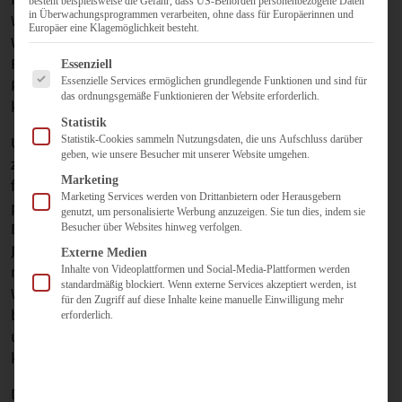
besteht beispielsweise die Gefahr, dass US-Behörden personenbezogene Daten
in Überwachungsprogrammen verarbeiten, ohne dass für Europäerinnen und
Workshops und Keynotes über verschiedene Themen des
Europäer eine Klagemöglichkeit besteht.
Web 2.0. Ganz oben dabei sind die Fragen rund um
Es folgt eine Liste der Service-Gruppen, für die eine Einwilligun
Facebook und die Erkenntnis, dass man um diese
Essenziell
Essenzielle Services ermöglichen grundlegende Funktionen und sind für
Plattform heute in keinem Bereich mehr drum herum
das ordnungsgemäße Funktionieren der Website erforderlich.
kommt.
Statistik
Statistik-Cookies sammeln Nutzungsdaten, die uns Aufschluss darüber
Und auch die Gegenwehr sich diesem Trend noch länger
geben, wie unsere Besucher mit unserer Website umgehen.
zu widersetzen ist kaum noch spürbar im Vergleich zu
Marketing
früher und da steht man dann als Referent manchmal
Marketing Services werden von Drittanbietern oder Herausgebern
plötzlich ganz alleine da, wenn man proaktiv zum
genutzt, um personalisierte Werbung anzuzeigen. Sie tun dies, indem sie
Beispiel das Thema Datenschutz ins Spiel bringen will.
Besucher über Websites hinweg verfolgen.
Jahrelang hat man Schulungsgruppen davon überzeugen
Externe Medien
Inhalte von Videoplattformen und Social-Media-Plattformen werden
müssen, dass eine 3stündige Diskussion in der kleinen
standardmäßig blockiert. Wenn externe Services akzeptiert werden, ist
Workshop-Gruppe über die Datenkrake Google gar nichts
für den Zugriff auf diese Inhalte keine manuelle Einwilligung mehr
bewirkt und am Ende für alle die Schulung
erforderlich.
unbefriedigend ist, wenn man sich nur mit den negativ
kritischen Bereichen des Web 2.0 beschäftigt.
Doch wenn Datenschutz heute nicht mehr explizit im