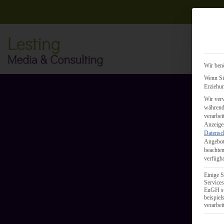
Wir benö
Wenn Sie
Erziehun
Wir verw
während 
verarbei
Anzeigen
Datensc
Angebot
beachten
verfügba
Einige S
Services
EuGH st
beispie
verarbei