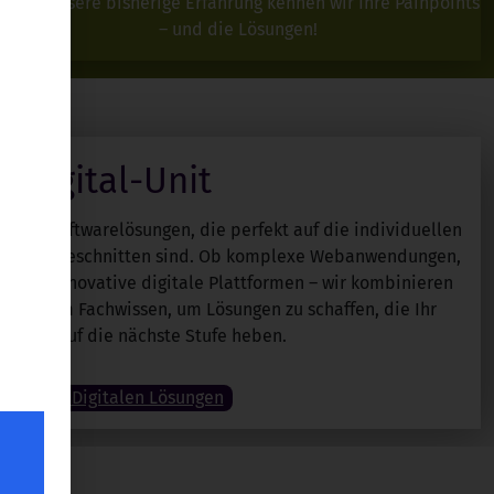
Durch unsere bisherige Erfahrung kennen wir Ihre Painpoints
– und die Lösungen!
Digital-Unit
erte Softwarelösungen, die perfekt auf die individuellen
hmens zugeschnitten sind. Ob komplexe Webanwendungen,
oder innovative digitale Plattformen – wir kombinieren
t tiefem Fachwissen, um Lösungen zu schaffen, die Ihr
ehmen auf die nächste Stufe heben.
Unsere Digitalen Lösungen