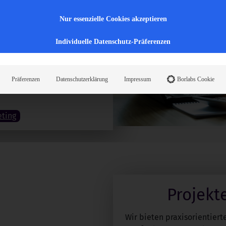
Nur essenzielle Cookies akzeptieren
ng
Individuelle Datenschutz-Präferenzen
le Rampenlicht. Mit gezielten
 zu Social Media Management
ssbare Erfolge. Wir entwickeln
Präferenzen
Datenschutzerklärung
Impressum
Borlabs Cookie
, wo Ihre Zielgruppe ist.
eting
Projekt
Wir bieten praxisorientiert