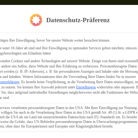
Datenschutz-Präferenz
tigen Ihre Einwilligung, bevor Sie unsere Website weiter besuchen können.
 unter 16 Jahre alt sind und Ihre Einwilligung zu optionalen Services geben möchten, müssen 
gsberechtigten um Erlaubnis bitten.
enden Cookies und andere Technologien auf unserer Website. Einige von ihnen sind essenziell
Lesting Media &
andere uns helfen, diese Website und Ihre Erfahrung zu verbessern.
Personenbezogene Daten
tet werden (z. B. IP-Adressen), z. B. für personalisierte Anzeigen und Inhalte oder die Messun
 und Inhalten.
Weitere Informationen über die Verwendung Ihrer Daten finden Sie in unserer
hutzerklärung
.
Es besteht keine Verpflichtung, in die Verarbeitung Ihrer Daten einzuwilligen, u
Consulting:
 zu nutzen.
Sie können Ihre Auswahl jederzeit unter
Einstellungen
widerrufen oder anpassen.
B
 Sie, dass aufgrund individueller Einstellungen möglicherweise nicht alle Funktionen der Webs
r sind.
Unsere
ervices verarbeiten personenbezogene Daten in den USA. Mit Ihrer Einwilligung zur Nutzung 
 willigen Sie auch in die Verarbeitung Ihrer Daten in den USA gemäß Art. 49 (1) lit. a GDPR e
uft die USA als ein Land mit unzureichendem Datenschutz nach EU-Standards ein. Es besteht
lsweise die Gefahr, dass US-Behörden personenbezogene Daten in Überwachungsprogrammen
Leistungen für
ten, ohne dass für Europäerinnen und Europäer eine Klagemöglichkeit besteht.