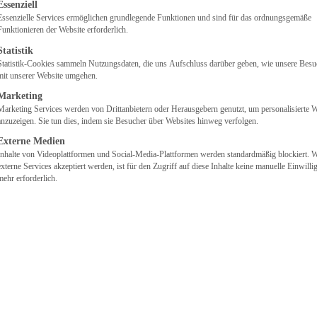
gt eine Liste der Service-Gruppen, für die eine Einwilligung erteilt we
Essenziell
den digitalen
Essenzielle Services ermöglichen grundlegende Funktionen und sind für das ordnungsgemäße
Funktionieren der Website erforderlich.
Statistik
Wandel
Statistik-Cookies sammeln Nutzungsdaten, die uns Aufschluss darüber geben, wie unsere Besu
mit unserer Website umgehen.
Marketing
Egal ob Unterstützung im Online-Marketing,
Marketing Services werden von Drittanbietern oder Herausgebern genutzt, um personalisierte
anzuzeigen. Sie tun dies, indem sie Besucher über Websites hinweg verfolgen.
Beratung in digitalen Prozessen,
Schulungen Ihres Teams, individuelle
Externe Medien
Inhalte von Videoplattformen und Social-Media-Plattformen werden standardmäßig blockiert. 
Softwarelösung oder als verlängerte
externe Services akzeptiert werden, ist für den Zugriff auf diese Inhalte keine manuelle Einwill
Werkbank in Ihrem Team – Wir sind Ihr
mehr erforderlich.
starker Partner im Digitalen.
Kommunikationsstark