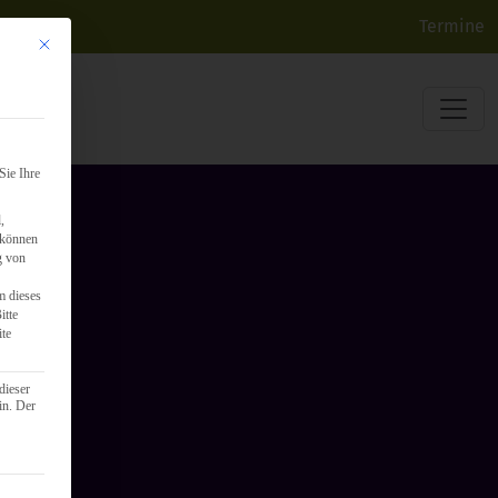
Termine
Mit diesem Button wird der Dialog geschlossen. Seine Funktionalität ist identisch mit d
Sie Ihre
,
 können
g von
m dieses
itte
ite
dieser
in. Der