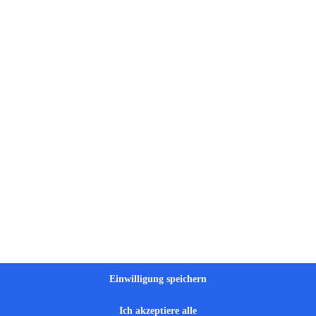
Schnelle und unkomplizierte Erreichbarkeit, persönlich und
kompetent.
Wir entwickeln maßgeschneid
Bedürfnisse Ihres Unterne
maßgeschneiderte Software 
modernste Technologie mi
Untern
Einwilligung speichern
Ich akzeptiere alle