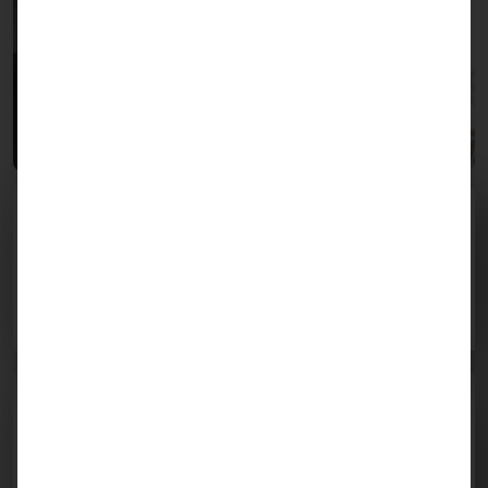
Suchmaschinen-Optimierung
Durch maßgeschneiderte SEO-Strategien verbessern wir
Ihre Online-Sichtbarkeit, erhöhen Ihre Rankings und
bringen mehr organischen Traffic auf Ihre Website.
E-Mail-Marketing
Wir entwickeln gezielte E-Mail-Kampagnen, die Ihre
Kunden binden und neue Leads generieren –