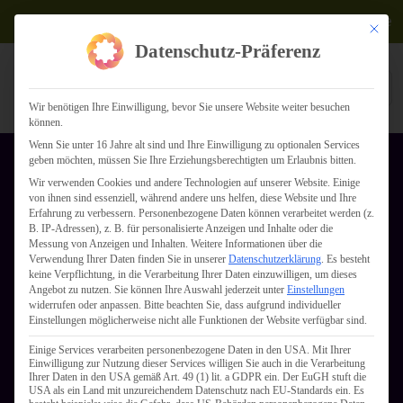
Termine
Mit dies
Datenschutz-Präferenz
Wir benötigen Ihre Einwilligung, bevor Sie unsere Website weiter besuchen
können.
Wenn Sie unter 16 Jahre alt sind und Ihre Einwilligung zu optionalen Services
geben möchten, müssen Sie Ihre Erziehungsberechtigten um Erlaubnis bitten.
Wir verwenden Cookies und andere Technologien auf unserer Website. Einige
Ihr Weg zu mehr
von ihnen sind essenziell, während andere uns helfen, diese Website und Ihre
Erfahrung zu verbessern.
Personenbezogene Daten können verarbeitet werden (z.
B. IP-Adressen), z. B. für personalisierte Anzeigen und Inhalte oder die
Messung von Anzeigen und Inhalten.
Weitere Informationen über die
Online-Erfolg
Verwendung Ihrer Daten finden Sie in unserer
Datenschutzerklärung
.
Es besteht
keine Verpflichtung, in die Verarbeitung Ihrer Daten einzuwilligen, um dieses
Angebot zu nutzen.
Sie können Ihre Auswahl jederzeit unter
Einstellungen
widerrufen oder anpassen.
mit
Bitte beachten Sie, dass aufgrund individueller
Einstellungen möglicherweise nicht alle Funktionen der Website verfügbar sind.
Einige Services verarbeiten personenbezogene Daten in den USA. Mit Ihrer
maßgeschneider
Einwilligung zur Nutzung dieser Services willigen Sie auch in die Verarbeitung
Ihrer Daten in den USA gemäß Art. 49 (1) lit. a GDPR ein. Der EuGH stuft die
USA als ein Land mit unzureichendem Datenschutz nach EU-Standards ein. Es