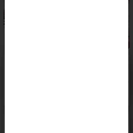
Social Marketing
Unser strategisches Management Ihrer Social-Media-
Kanäle erhöht die Interaktion und stärkt die Präsenz Ihrer
Marke. Wir kreieren ansprechende Inhalte, die Ihre
Zielgruppe begeistern.
Content Marketing
Wir erstellen und verbreiten wertvolle Inhalte, die Ihr