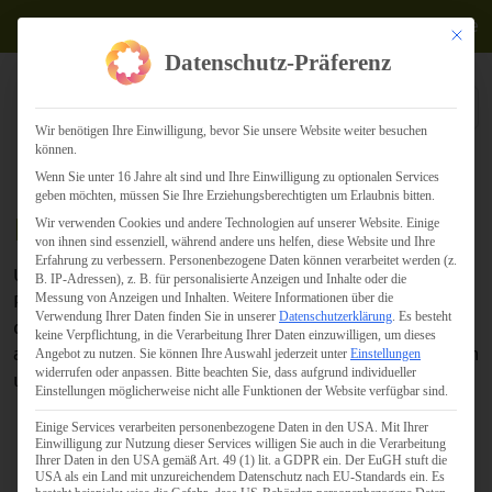
Termine
Mit dies
Datenschutz-Präferenz
Wir benötigen Ihre Einwilligung, bevor Sie unsere Website weiter besuchen
können.
Wenn Sie unter 16 Jahre alt sind und Ihre Einwilligung zu optionalen Services
geben möchten, müssen Sie Ihre Erziehungsberechtigten um Erlaubnis bitten.
Kontakt
Wir verwenden Cookies und andere Technologien auf unserer Website. Einige
von ihnen sind essenziell, während andere uns helfen, diese Website und Ihre
Erfahrung zu verbessern.
Personenbezogene Daten können verarbeitet werden (z.
Unsere Vertriebsmitarbeiter sind für Sie und Ihre
B. IP-Adressen), z. B. für personalisierte Anzeigen und Inhalte oder die
Messung von Anzeigen und Inhalten.
Weitere Informationen über die
Projektanfragen da. Sollten Sie Support für eines unserer
Verwendung Ihrer Daten finden Sie in unserer
Datenschutzerklärung
.
Es besteht
digitalen Produkte benötigen, so findet der Kontakt
keine Verpflichtung, in die Verarbeitung Ihrer Daten einzuwilligen, um dieses
ausschließlich über die jeweiligen Portale statt. Wir bitten
Angebot zu nutzen.
Sie können Ihre Auswahl jederzeit unter
Einstellungen
widerrufen oder anpassen.
Bitte beachten Sie, dass aufgrund individueller
um Verständnis.
Einstellungen möglicherweise nicht alle Funktionen der Website verfügbar sind.
Sie haben Fragen zur
Stundenbuch-App
, wenden Sie
Einige Services verarbeiten personenbezogene Daten in den USA. Mit Ihrer
Einwilligung zur Nutzung dieser Services willigen Sie auch in die Verarbeitung
sich bitte an den zuständigen Support.
Ihrer Daten in den USA gemäß Art. 49 (1) lit. a GDPR ein. Der EuGH stuft die
USA als ein Land mit unzureichendem Datenschutz nach EU-Standards ein. Es