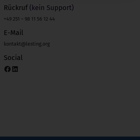
r
Rückruf
(kein Support)
n
a
+49 251 – 98 11 56 12 44
t
i
E-Mail
v
kontakt@lesting.org
e
:
Social
Facebook
LinkedIn