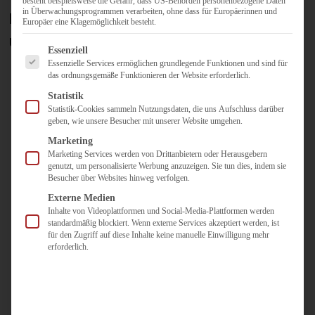
besteht beispielsweise die Gefahr, dass US-Behörden personenbezogene Daten
in Überwachungsprogrammen verarbeiten, ohne dass für Europäerinnen und
Hinterlassen Sie eine Nachricht an
Europäer eine Klagemöglichkeit besteht.
unseren Vertrieb.
Es folgt eine Liste der Service-Gruppen, für die eine Einwilligun
Essenziell
Essenzielle Services ermöglichen grundlegende Funktionen und sind für
Ihr Name
das ordnungsgemäße Funktionieren der Website erforderlich.
Statistik
Statistik-Cookies sammeln Nutzungsdaten, die uns Aufschluss darüber
geben, wie unsere Besucher mit unserer Website umgehen.
Marketing
Marketing Services werden von Drittanbietern oder Herausgebern
genutzt, um personalisierte Werbung anzuzeigen. Sie tun dies, indem sie
E-Mail
Besucher über Websites hinweg verfolgen.
Externe Medien
Inhalte von Videoplattformen und Social-Media-Plattformen werden
standardmäßig blockiert. Wenn externe Services akzeptiert werden, ist
für den Zugriff auf diese Inhalte keine manuelle Einwilligung mehr
erforderlich.
Betreff