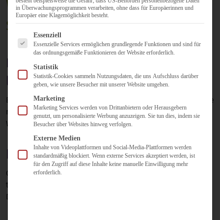
Workshops, Vorträge und
besteht beispielsweise die Gefahr, dass US-Behörden personenbezogene Daten
in Überwachungsprogrammen verarbeiten, ohne dass für Europäerinnen und
Europäer eine Klagemöglichkeit besteht.
Schulungen
Es folgt eine Liste der Service-Gruppen, für die eine Einwilligun
Essenziell
Essenzielle Services ermöglichen grundlegende Funktionen und sind für
das ordnungsgemäße Funktionieren der Website erforderlich.
Probleme durch Digitalisierung
Statistik
Statistik-Cookies sammeln Nutzungsdaten, die uns Aufschluss darüber
lösen
geben, wie unsere Besucher mit unserer Website umgehen.
Marketing
Einen neuen Blick auf bestehende Probleme legen und sie
Marketing Services werden von Drittanbietern oder Herausgebern
mit Hilfe des Blicks durch die “digitale” Brille lösen.
genutzt, um personalisierte Werbung anzuzeigen. Sie tun dies, indem sie
Workshop für Teams.
Besucher über Websites hinweg verfolgen.
Externe Medien
Inhalte von Videoplattformen und Social-Media-Plattformen werden
Führung im digitalen Wandel
standardmäßig blockiert. Wenn externe Services akzeptiert werden, ist
für den Zugriff auf diese Inhalte keine manuelle Einwilligung mehr
Gute strategische Entscheidungen im digitalen Zeitalter
erforderlich.
treffen. Führung braucht ein klares Verhältnis zur
Digitalisierung.