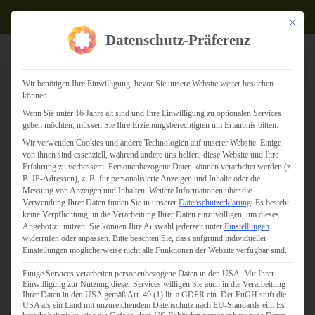
Termine
Mit dies
Datenschutz-Präferenz
Wir benötigen Ihre Einwilligung, bevor Sie unsere Website weiter besuchen
können.
Wenn Sie unter 16 Jahre alt sind und Ihre Einwilligung zu optionalen Services
geben möchten, müssen Sie Ihre Erziehungsberechtigten um Erlaubnis bitten.
Wir verwenden Cookies und andere Technologien auf unserer Website. Einige
von ihnen sind essenziell, während andere uns helfen, diese Website und Ihre
Erfahrung zu verbessern.
Personenbezogene Daten können verarbeitet werden (z.
B. IP-Adressen), z. B. für personalisierte Anzeigen und Inhalte oder die
Messung von Anzeigen und Inhalten.
Weitere Informationen über die
Verwendung Ihrer Daten finden Sie in unserer
Datenschutzerklärung
.
Es besteht
keine Verpflichtung, in die Verarbeitung Ihrer Daten einzuwilligen, um dieses
Angebot zu nutzen.
Sie können Ihre Auswahl jederzeit unter
Einstellungen
widerrufen oder anpassen.
Bitte beachten Sie, dass aufgrund individueller
Einstellungen möglicherweise nicht alle Funktionen der Website verfügbar sind.
Einige Services verarbeiten personenbezogene Daten in den USA. Mit Ihrer
Einwilligung zur Nutzung dieser Services willigen Sie auch in die Verarbeitung
Ihrer Daten in den USA gemäß Art. 49 (1) lit. a GDPR ein. Der EuGH stuft die
USA als ein Land mit unzureichendem Datenschutz nach EU-Standards ein. Es