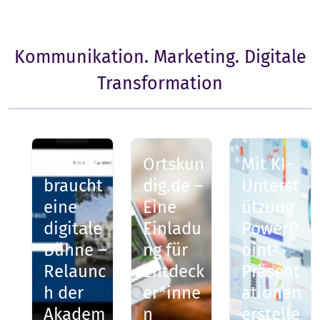
Kommunikation. Marketing. Digitale
Transformation
Bildung
Ortskun
Mit KI-
braucht
dig.de –
Unterst
eine
Eine
ützung
digitale
Einladu
PowerP
Bühne –
ng für
oint-
Relaunc
Entdeck
Präsent
h der
er*inne
ationen
Akadem
n
erstelle