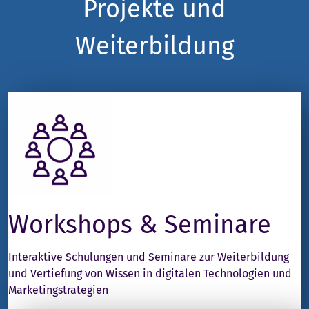
Projekte und
mehr als
einer Welt,
eine
in der…
hübsche
Weiterbildung
Website.
Es…
Workshops & Seminare
Interaktive Schulungen und Seminare zur Weiterbildung
und Vertiefung von Wissen in digitalen Technologien und
Marketingstrategien