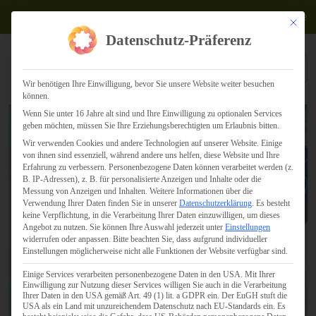
Termine
Mit dies
Datenschutz-Präferenz
Wir benötigen Ihre Einwilligung, bevor Sie unsere Website weiter besuchen
können.
Wenn Sie unter 16 Jahre alt sind und Ihre Einwilligung zu optionalen Services
geben möchten, müssen Sie Ihre Erziehungsberechtigten um Erlaubnis bitten.
Wir verwenden Cookies und andere Technologien auf unserer Website. Einige
von ihnen sind essenziell, während andere uns helfen, diese Website und Ihre
Erfahrung zu verbessern.
Personenbezogene Daten können verarbeitet werden (z.
B. IP-Adressen), z. B. für personalisierte Anzeigen und Inhalte oder die
Messung von Anzeigen und Inhalten.
Weitere Informationen über die
Verwendung Ihrer Daten finden Sie in unserer
Datenschutzerklärung
.
Es besteht
keine Verpflichtung, in die Verarbeitung Ihrer Daten einzuwilligen, um dieses
Angebot zu nutzen.
Sie können Ihre Auswahl jederzeit unter
Einstellungen
widerrufen oder anpassen.
Bitte beachten Sie, dass aufgrund individueller
Einstellungen möglicherweise nicht alle Funktionen der Website verfügbar sind.
Einige Services verarbeiten personenbezogene Daten in den USA. Mit Ihrer
Einwilligung zur Nutzung dieser Services willigen Sie auch in die Verarbeitung
Ihrer Daten in den USA gemäß Art. 49 (1) lit. a GDPR ein. Der EuGH stuft die
USA als ein Land mit unzureichendem Datenschutz nach EU-Standards ein. Es