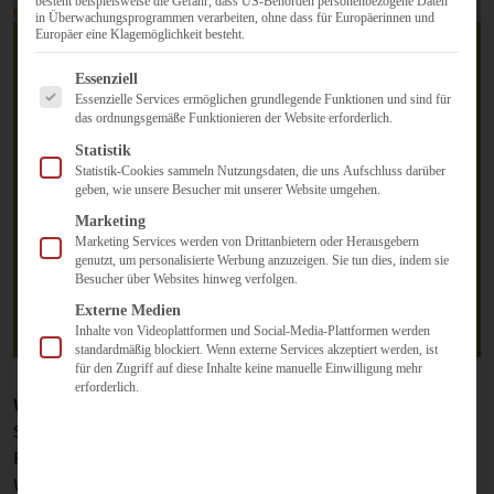
besteht beispielsweise die Gefahr, dass US-Behörden personenbezogene Daten
in Überwachungsprogrammen verarbeiten, ohne dass für Europäerinnen und
Europäer eine Klagemöglichkeit besteht.
Es folgt eine Liste der Service-Gruppen, für die eine Einwilligun
Essenziell
Essenzielle Services ermöglichen grundlegende Funktionen und sind für
Mit KI-Unterstützung
das ordnungsgemäße Funktionieren der Website erforderlich.
Statistik
PowerPoint-
Statistik-Cookies sammeln Nutzungsdaten, die uns Aufschluss darüber
geben, wie unsere Besucher mit unserer Website umgehen.
Präsentationen erstellen –
Marketing
Marketing Services werden von Drittanbietern oder Herausgebern
genutzt, um personalisierte Werbung anzuzeigen. Sie tun dies, indem sie
Was geht und was nicht?
Besucher über Websites hinweg verfolgen.
Externe Medien
27. Januar 2025
Inhalte von Videoplattformen und Social-Media-Plattformen werden
standardmäßig blockiert. Wenn externe Services akzeptiert werden, ist
für den Zugriff auf diese Inhalte keine manuelle Einwilligung mehr
erforderlich.
Wie viel Zeit investieren Sie in Ihre Präsentationen?
Stundenlanges Strukturieren, Designanpassungen und
Feinschliff gehören für viele zum Alltag. Doch in einer
Welt, in der Effizienz immer wichtiger wird, gibt es eine