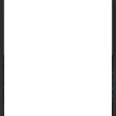
Alte Programmiersprachen
Unser umfassendes Wissen in alten Programmiersprachen
wie COBOL gewährleistet den reibungslosen Betrieb und
die zuverlässige Wartung Ihrer bestehenden Systeme. Wir
helfen Ihnen dabei, legacy Software stabil und sicher zu
betreiben, während Sie Ihre digitalen Systeme
schrittweise modernisieren.