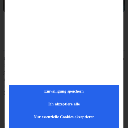
Referenzen und Erfolgsgeschichten
Unsere Projekte sprechen für sich:
Von Start-ups bis hin zu
etablierten Unternehmen – wir haben digitale Lösungen
geschaffen, die nachhaltig wirken. Lesen Sie unsere
Erfolgsgeschichten und erfahren Sie, wie wir mit
Kreativität und technischem Know-how messbare
Einwilligung speichern
Ergebnisse erzielt haben.
Ich akzeptiere alle
Nur essenzielle Cookies akzeptieren