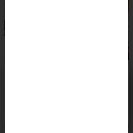
Web-Entwicklung
Maßgeschneiderte Webseiten und effizientes Content-
Management. Unser Team ist spezialisiert auf die
Entwicklung von benutzerfreundlichen, performanten
Websites mit WordPress, die Ihr Unternehmen optimal
präsentieren und einfach zu verwalten sind.