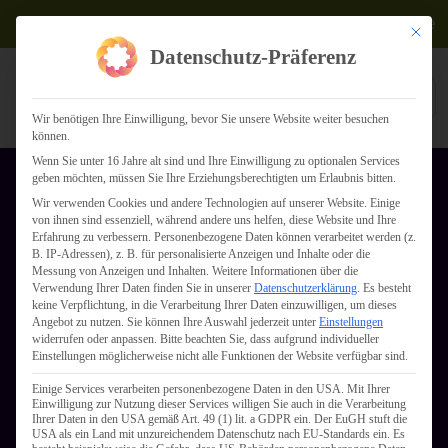
Termine
Mit dies
Datenschutz-Präferenz
Wir benötigen Ihre Einwilligung, bevor Sie unsere Website weiter besuchen
können.
Wenn Sie unter 16 Jahre alt sind und Ihre Einwilligung zu optionalen Services
geben möchten, müssen Sie Ihre Erziehungsberechtigten um Erlaubnis bitten.
Wir verwenden Cookies und andere Technologien auf unserer Website. Einige
Innovative
von ihnen sind essenziell, während andere uns helfen, diese Website und Ihre
Erfahrung zu verbessern.
Personenbezogene Daten können verarbeitet werden (z.
B. IP-Adressen), z. B. für personalisierte Anzeigen und Inhalte oder die
Messung von Anzeigen und Inhalten.
Weitere Informationen über die
Digitallösungen
Verwendung Ihrer Daten finden Sie in unserer
Datenschutzerklärung
.
Es besteht
keine Verpflichtung, in die Verarbeitung Ihrer Daten einzuwilligen, um dieses
Angebot zu nutzen.
Sie können Ihre Auswahl jederzeit unter
Einstellungen
widerrufen oder anpassen.
für die Zukunft
Bitte beachten Sie, dass aufgrund individueller
Einstellungen möglicherweise nicht alle Funktionen der Website verfügbar sind.
Einige Services verarbeiten personenbezogene Daten in den USA. Mit Ihrer
Ihres
Einwilligung zur Nutzung dieser Services willigen Sie auch in die Verarbeitung
Ihrer Daten in den USA gemäß Art. 49 (1) lit. a GDPR ein. Der EuGH stuft die
USA als ein Land mit unzureichendem Datenschutz nach EU-Standards ein. Es