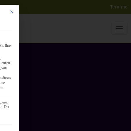
Termine
Mit diesem Button wird der Dialog geschlossen. Seine Funktionalität ist identisch mit d
Sie Ihre
,
 können
g von
m dieses
itte
ite
dieser
in. Der