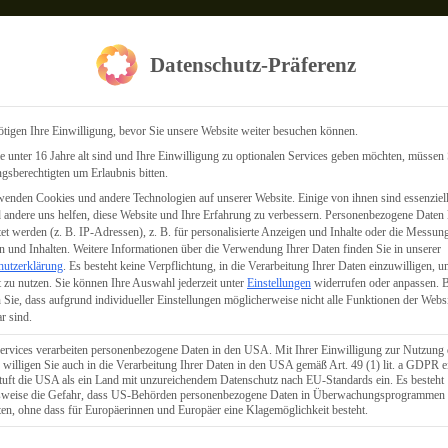
Datenschutz-Präferenz
tigen Ihre Einwilligung, bevor Sie unsere Website weiter besuchen können.
 unter 16 Jahre alt sind und Ihre Einwilligung zu optionalen Services geben möchten, müssen 
gsberechtigten um Erlaubnis bitten.
enden Cookies und andere Technologien auf unserer Website. Einige von ihnen sind essenziell
andere uns helfen, diese Website und Ihre Erfahrung zu verbessern.
Personenbezogene Daten
Lesting Media &
tet werden (z. B. IP-Adressen), z. B. für personalisierte Anzeigen und Inhalte oder die Messun
 und Inhalten.
Weitere Informationen über die Verwendung Ihrer Daten finden Sie in unserer
hutzerklärung
.
Es besteht keine Verpflichtung, in die Verarbeitung Ihrer Daten einzuwilligen, u
 zu nutzen.
Sie können Ihre Auswahl jederzeit unter
Einstellungen
widerrufen oder anpassen.
B
Consulting: Wir
 Sie, dass aufgrund individueller Einstellungen möglicherweise nicht alle Funktionen der Webs
r sind.
ervices verarbeiten personenbezogene Daten in den USA. Mit Ihrer Einwilligung zur Nutzung 
haben Lösungen
 willigen Sie auch in die Verarbeitung Ihrer Daten in den USA gemäß Art. 49 (1) lit. a GDPR e
uft die USA als ein Land mit unzureichendem Datenschutz nach EU-Standards ein. Es besteht
lsweise die Gefahr, dass US-Behörden personenbezogene Daten in Überwachungsprogrammen
ten, ohne dass für Europäerinnen und Europäer eine Klagemöglichkeit besteht.
für jede Branche