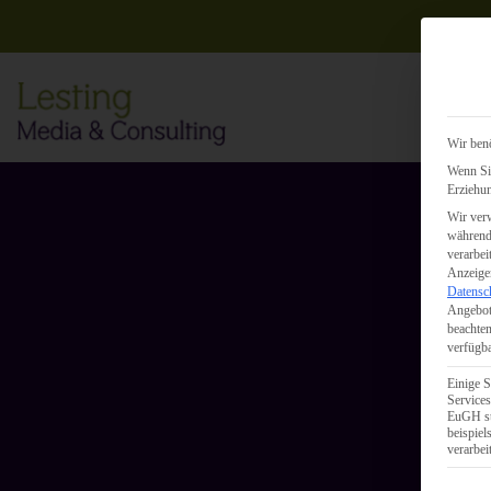
Wir benö
Wenn Sie
Erziehun
Wir verw
während 
verarbei
Anzeigen
Datensc
Angebot
beachten
verfügba
Einige S
Services
EuGH st
beispie
verarbei