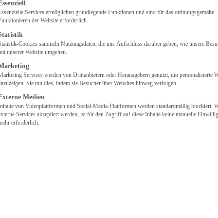
gt eine Liste der Service-Gruppen, für die eine Einwilligung erteilt we
Essenziell
Essenzielle Services ermöglichen grundlegende Funktionen und sind für das ordnungsgemäße
Egal aus welcher Branche Sie kommen –
Funktionieren der Website erforderlich.
entdecken Sie unsere Dienstleistungen und
Statistik
Produkte und lassen Sie uns darüber
Statistik-Cookies sammeln Nutzungsdaten, die uns Aufschluss darüber geben, wie unsere Besu
sprechen, wie wir Sie unterstützen können.
mit unserer Website umgehen.
Marketing
Marketing Services werden von Drittanbietern oder Herausgebern genutzt, um personalisierte
anzuzeigen. Sie tun dies, indem sie Besucher über Websites hinweg verfolgen.
Externe Medien
Inhalte von Videoplattformen und Social-Media-Plattformen werden standardmäßig blockiert. 
externe Services akzeptiert werden, ist für den Zugriff auf diese Inhalte keine manuelle Einwill
Kommunikationsstark
mehr erforderlich.
Schnelle und unkomplizierte Erreichbarkeit, persönlich und
kompetent.