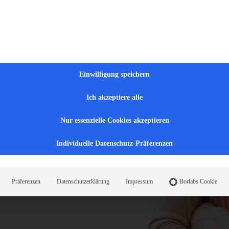
ung
Einwilligung speichern
ungsanbieter erarbeiten und
n. Entdecken Sie unsere
Ich akzeptiere alle
& Erziehung.
Nur essenzielle Cookies akzeptieren
eich
Individuelle Datenschutz-Präferenzen
Präferenzen
Datenschutzerklärung
Impressum
Borlabs Cookie