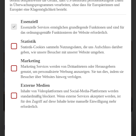
Dienstleistungen, die auf die Bedürfnisse unserer Kunden
besteht beispielsweise die Gefahr, dass US-Behörden personenbezogene Daten
in Überwachungsprogrammen verarbeiten, ohne dass für Europäerinnen und
zugeschnitten sind.
Europäer eine Klagemöglichkeit besteht.
Es folgt eine Liste der Service-Gruppen, für die eine Einwilligun
Essenziell
Jetzt Kontakt aufnehmen!
Essenzielle Services ermöglichen grundlegende Funktionen und sind für
das ordnungsgemäße Funktionieren der Website erforderlich.
Statistik
Statistik-Cookies sammeln Nutzungsdaten, die uns Aufschluss darüber
geben, wie unsere Besucher mit unserer Website umgehen.
Marketing
Marketing Services werden von Drittanbietern oder Herausgebern
genutzt, um personalisierte Werbung anzuzeigen. Sie tun dies, indem sie
Besucher über Websites hinweg verfolgen.
Externe Medien
Inhalte von Videoplattformen und Social-Media-Plattformen werden
standardmäßig blockiert. Wenn externe Services akzeptiert werden, ist
für den Zugriff auf diese Inhalte keine manuelle Einwilligung mehr
erforderlich.
Unsere Mission