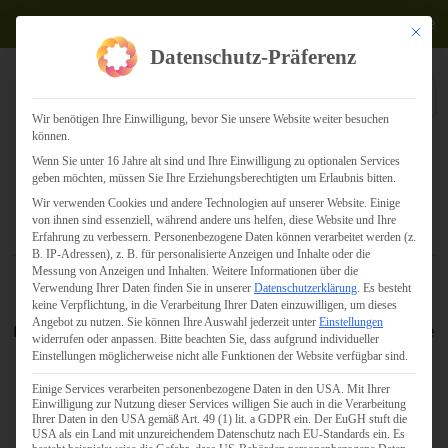
Termine
Mit dies
Datenschutz-Präferenz
Wir benötigen Ihre Einwilligung, bevor Sie unsere Website weiter besuchen
können.
Wenn Sie unter 16 Jahre alt sind und Ihre Einwilligung zu optionalen Services
Willkommen bei Lesting Media &
geben möchten, müssen Sie Ihre Erziehungsberechtigten um Erlaubnis bitten.
Wir verwenden Cookies und andere Technologien auf unserer Website. Einige
Consulting
von ihnen sind essenziell, während andere uns helfen, diese Website und Ihre
Erfahrung zu verbessern.
Personenbezogene Daten können verarbeitet werden (z.
B. IP-Adressen), z. B. für personalisierte Anzeigen und Inhalte oder die
Messung von Anzeigen und Inhalten.
Weitere Informationen über die
Wir sind Ihr Partner für innovative Lösungen in einer
Verwendung Ihrer Daten finden Sie in unserer
Datenschutzerklärung
.
Es besteht
Vielzahl von Branchen. Unser Unternehmen ist in den
keine Verpflichtung, in die Verarbeitung Ihrer Daten einzuwilligen, um dieses
Angebot zu nutzen.
Sie können Ihre Auswahl jederzeit unter
Einstellungen
Bereichen Gesundheitswesen, Bildung & Erziehung, Kirche
widerrufen oder anpassen.
Bitte beachten Sie, dass aufgrund individueller
& Gesellschaft, Politik, Medien und Handel tätig. Mit
Einstellungen möglicherweise nicht alle Funktionen der Website verfügbar sind.
einem breiten Leistungsspektrum, das von Software- und
Einige Services verarbeiten personenbezogene Daten in den USA. Mit Ihrer
Webentwicklung über Online-Marketing bis hin zu
Einwilligung zur Nutzung dieser Services willigen Sie auch in die Verarbeitung
Ihrer Daten in den USA gemäß Art. 49 (1) lit. a GDPR ein. Der EuGH stuft die
Weiterbildungen reicht, bieten wir maßgeschneiderte
USA als ein Land mit unzureichendem Datenschutz nach EU-Standards ein. Es