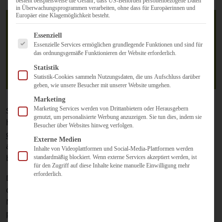
besteht beispielsweise die Gefahr, dass US-Behörden personenbezogene Daten
in Überwachungsprogrammen verarbeiten, ohne dass für Europäerinnen und
Europäer eine Klagemöglichkeit besteht.
Es folgt eine Liste der Service-Gruppen, für die eine Einwilligun
Essenziell
Essenzielle Services ermöglichen grundlegende Funktionen und sind für
Mails waren gestern
das ordnungsgemäße Funktionieren der Website erforderlich.
Statistik
29. Januar 2013
Statistik-Cookies sammeln Nutzungsdaten, die uns Aufschluss darüber
geben, wie unsere Besucher mit unserer Website umgehen.
Marketing
Marketing Services werden von Drittanbietern oder Herausgebern
Schreibt ihr noch Emails? Ich merke seit etwa einem
genutzt, um personalisierte Werbung anzuzeigen. Sie tun dies, indem sie
halben Jahr, dass mein täglicher Emailkonsum drastisch
Besucher über Websites hinweg verfolgen.
geringer geworden ist und es kommt mir vor, dass ich
Externe Medien
auch immer weniger Emails von anderen Personen
Inhalte von Videoplattformen und Social-Media-Plattformen werden
bekomme.
standardmäßig blockiert. Wenn externe Services akzeptiert werden, ist
für den Zugriff auf diese Inhalte keine manuelle Einwilligung mehr
erforderlich.
Die Anzahl der E-Mails pro Tag bleibt zwar in etwa gleich,
doch im Postfach schlummern vor allem Werbemails und
Newsletter von Anbietern die ihre Frequenz gefühlt alle
paar Wochen noch erhöhen und damit die Anzahl der