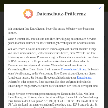
Termine
Mit dies
Datenschutz-Präferenz
Wir benötigen Ihre Einwilligung, bevor Sie unsere Website weiter besuchen
können.
Wenn Sie unter 16 Jahre alt sind und Ihre Einwilligung zu optionalen Services
geben möchten, müssen Sie Ihre Erziehungsberechtigten um Erlaubnis bitten.
Wir verwenden Cookies und andere Technologien auf unserer Website. Einige
von ihnen sind essenziell, während andere uns helfen, diese Website und Ihre
Erfahrung zu verbessern.
Personenbezogene Daten können verarbeitet werden (z.
B. IP-Adressen), z. B. für personalisierte Anzeigen und Inhalte oder die
Messung von Anzeigen und Inhalten.
Weitere Informationen über die
Verwendung Ihrer Daten finden Sie in unserer
Datenschutzerklärung
.
Es besteht
keine Verpflichtung, in die Verarbeitung Ihrer Daten einzuwilligen, um dieses
Angebot zu nutzen.
Sie können Ihre Auswahl jederzeit unter
Einstellungen
widerrufen oder anpassen.
Bitte beachten Sie, dass aufgrund individueller
Einstellungen möglicherweise nicht alle Funktionen der Website verfügbar sind.
Einige Services verarbeiten personenbezogene Daten in den USA. Mit Ihrer
Einwilligung zur Nutzung dieser Services willigen Sie auch in die Verarbeitung
Ihrer Daten in den USA gemäß Art. 49 (1) lit. a GDPR ein. Der EuGH stuft die
USA als ein Land mit unzureichendem Datenschutz nach EU-Standards ein. Es