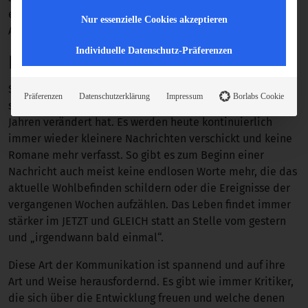
ersetzen Links zu Dokumenten in der Cloud die lästigen
Nur essenzielle Cookies akzeptieren
Anhänge, die Emailpostfächer zum Überquellen bringen.
Individuelle Datenschutz-Präferenzen
Kommunikationsrealität
Sehr spannend finde ich ebenfalls zu beobachten, wie
Präferenzen
Datenschutzerklärung
Impressum
Borlabs Cookie
stark sich noch einmal die Kommunikation in den letzten
Jahren verändert hat. Es werden heute kontinuierlich
immer wieder kleinere Nachrichten verschickt und keine
Romane mehr verfasst. So gibt es zum Beginn einer
Nachricht auch meist keine endlosen Worte mehr, die das
aktuelle Wohlbefinden schildern oder die Ereignisse der
vergangenen Wochen aufzählen. Das Leben findet immer
stärker im JETZT und GLEICH statt an Stelle vom gestern
und „irgendwann bald einmal“.
Diese Art der Kommunikation ist spannend und auf ihre
Art und Weise herausfordernd. Es gibt wie immer Kritiker,
die sich über die Entwicklung freuen und welche denen