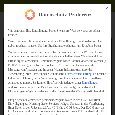
Termine
Mit dies
Datenschutz-Präferenz
Wir benötigen Ihre Einwilligung, bevor Sie unsere Website weiter besuchen
können.
Wenn Sie unter 16 Jahre alt sind und Ihre Einwilligung zu optionalen Services
geben möchten, müssen Sie Ihre Erziehungsberechtigten um Erlaubnis bitten.
Wir verwenden Cookies und andere Technologien auf unserer Website. Einige
von ihnen sind essenziell, während andere uns helfen, diese Website und Ihre
Erfahrung zu verbessern.
Personenbezogene Daten können verarbeitet werden (z.
B. IP-Adressen), z. B. für personalisierte Anzeigen und Inhalte oder die
Messung von Anzeigen und Inhalten.
Weitere Informationen über die
Verwendung Ihrer Daten finden Sie in unserer
Datenschutzerklärung
.
Es besteht
keine Verpflichtung, in die Verarbeitung Ihrer Daten einzuwilligen, um dieses
Angebot zu nutzen.
Sie können Ihre Auswahl jederzeit unter
Einstellungen
widerrufen oder anpassen.
Bitte beachten Sie, dass aufgrund individueller
Einstellungen möglicherweise nicht alle Funktionen der Website verfügbar sind.
Einige Services verarbeiten personenbezogene Daten in den USA. Mit Ihrer
Einwilligung zur Nutzung dieser Services willigen Sie auch in die Verarbeitung
Ihrer Daten in den USA gemäß Art. 49 (1) lit. a GDPR ein. Der EuGH stuft die
USA als ein Land mit unzureichendem Datenschutz nach EU-Standards ein. Es