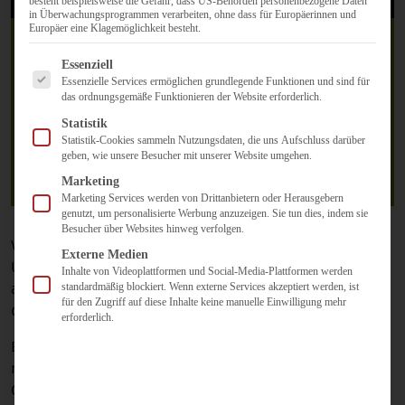
besteht beispielsweise die Gefahr, dass US-Behörden personenbezogene Daten
in Überwachungsprogrammen verarbeiten, ohne dass für Europäerinnen und
Europäer eine Klagemöglichkeit besteht.
Es folgt eine Liste der Service-Gruppen, für die eine Einwilligun
Essenziell
Essenzielle Services ermöglichen grundlegende Funktionen und sind für
Google Now – Ein Leben in
das ordnungsgemäße Funktionieren der Website erforderlich.
Statistik
der digitalen Echtzeit
Statistik-Cookies sammeln Nutzungsdaten, die uns Aufschluss darüber
geben, wie unsere Besucher mit unserer Website umgehen.
30. Januar 2013
Marketing
Marketing Services werden von Drittanbietern oder Herausgebern
genutzt, um personalisierte Werbung anzuzeigen. Sie tun dies, indem sie
Besucher über Websites hinweg verfolgen.
Vor einigen Tagen meldete mein Handy, dass ein neues
Externe Medien
Update für Android verfügbar ist. Ich – immer interessiert
Inhalte von Videoplattformen und Social-Media-Plattformen werden
an allem neuen – konnte es dann auch kaum erwarten
standardmäßig blockiert. Wenn externe Services akzeptiert werden, ist
für den Zugriff auf diese Inhalte keine manuelle Einwilligung mehr
dieses herunterzuladen und zu installieren.
erforderlich.
Eine der größten Neuerungen für mich war dabei, dass
mein Handy mir kurz nach der Installation meldete, dass
Google Now jetzt zur Verfügung steht. Schon ein erster auf