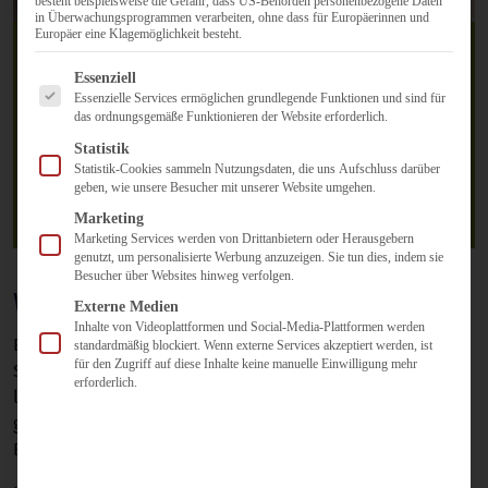
besteht beispielsweise die Gefahr, dass US-Behörden personenbezogene Daten
in Überwachungsprogrammen verarbeiten, ohne dass für Europäerinnen und
Europäer eine Klagemöglichkeit besteht.
Es folgt eine Liste der Service-Gruppen, für die eine Einwilligun
Essenziell
Essenzielle Services ermöglichen grundlegende Funktionen und sind für
Buchveröffentlichung mit
das ordnungsgemäße Funktionieren der Website erforderlich.
Statistik
System
Statistik-Cookies sammeln Nutzungsdaten, die uns Aufschluss darüber
geben, wie unsere Besucher mit unserer Website umgehen.
18. Dezember 2018
Marketing
Marketing Services werden von Drittanbietern oder Herausgebern
genutzt, um personalisierte Werbung anzuzeigen. Sie tun dies, indem sie
Besucher über Websites hinweg verfolgen.
Was es heißt, ein Autor zu werden
Externe Medien
Inhalte von Videoplattformen und Social-Media-Plattformen werden
Es gibt viele Gründe dafür, ein Buch zu veröffentlichen.
standardmäßig blockiert. Wenn externe Services akzeptiert werden, ist
für den Zugriff auf diese Inhalte keine manuelle Einwilligung mehr
Sei es die Weitergabe von fachlichem Wissen, das
erforderlich.
langfristige Ziel einer Professur, der Wunsch nach einer
größeren Reichweite oder der (hoffentlich positive)
Einfluss auf die Emotionen und Einstellungen der Leser.