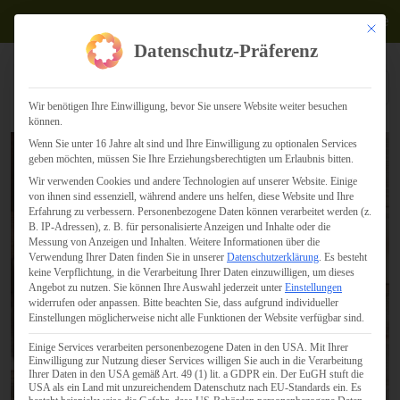
Termine
Mit dies
Datenschutz-Präferenz
Wir benötigen Ihre Einwilligung, bevor Sie unsere Website weiter besuchen
können.
Wenn Sie unter 16 Jahre alt sind und Ihre Einwilligung zu optionalen Services
geben möchten, müssen Sie Ihre Erziehungsberechtigten um Erlaubnis bitten.
Wir verwenden Cookies und andere Technologien auf unserer Website. Einige
von ihnen sind essenziell, während andere uns helfen, diese Website und Ihre
Erfahrung zu verbessern.
Personenbezogene Daten können verarbeitet werden (z.
B. IP-Adressen), z. B. für personalisierte Anzeigen und Inhalte oder die
Messung von Anzeigen und Inhalten.
Weitere Informationen über die
Verwendung Ihrer Daten finden Sie in unserer
Datenschutzerklärung
.
Es besteht
keine Verpflichtung, in die Verarbeitung Ihrer Daten einzuwilligen, um dieses
Angebot zu nutzen.
Sie können Ihre Auswahl jederzeit unter
Einstellungen
widerrufen oder anpassen.
Bitte beachten Sie, dass aufgrund individueller
Einstellungen möglicherweise nicht alle Funktionen der Website verfügbar sind.
Einige Services verarbeiten personenbezogene Daten in den USA. Mit Ihrer
Einwilligung zur Nutzung dieser Services willigen Sie auch in die Verarbeitung
Ihrer Daten in den USA gemäß Art. 49 (1) lit. a GDPR ein. Der EuGH stuft die
USA als ein Land mit unzureichendem Datenschutz nach EU-Standards ein. Es