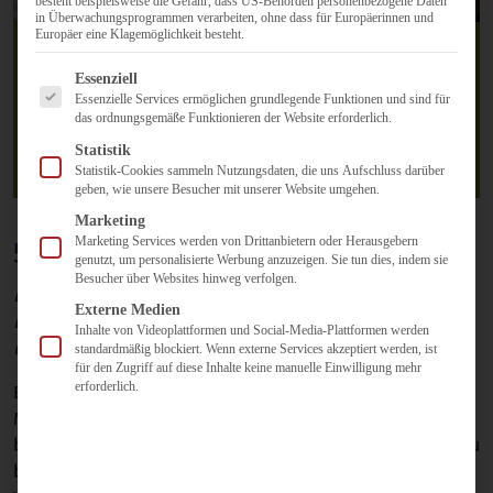
besteht beispielsweise die Gefahr, dass US-Behörden personenbezogene Daten
in Überwachungsprogrammen verarbeiten, ohne dass für Europäerinnen und
Europäer eine Klagemöglichkeit besteht.
Es folgt eine Liste der Service-Gruppen, für die eine Einwilligun
Essenziell
Essenzielle Services ermöglichen grundlegende Funktionen und sind für
Ein Buch veröffentlichen
das ordnungsgemäße Funktionieren der Website erforderlich.
Statistik
11. März 2019
Statistik-Cookies sammeln Nutzungsdaten, die uns Aufschluss darüber
geben, wie unsere Besucher mit unserer Website umgehen.
Marketing
Marketing Services werden von Drittanbietern oder Herausgebern
5 Dinge, die Sie wissen sollten.
genutzt, um personalisierte Werbung anzuzeigen. Sie tun dies, indem sie
Besucher über Websites hinweg verfolgen.
Lesen Sie hier, weshalb Sie sich von der Idee eines
Externe Medien
Bestsellers verabschieden sollten und wieso das
Inhalte von Videoplattformen und Social-Media-Plattformen werden
überhaupt nicht schlimm ist.
standardmäßig blockiert. Wenn externe Services akzeptiert werden, ist
für den Zugriff auf diese Inhalte keine manuelle Einwilligung mehr
erforderlich.
Es ist so weit, ihr Manuskript ist fertig und soll auf den
Markt. Was nun? In einem meiner vorherigen Blogbeiträge
bin ich bereits darauf eingegangen, was es bei Verlagen zu
beachten gibt und welche sonstigen Wege noch zu einer