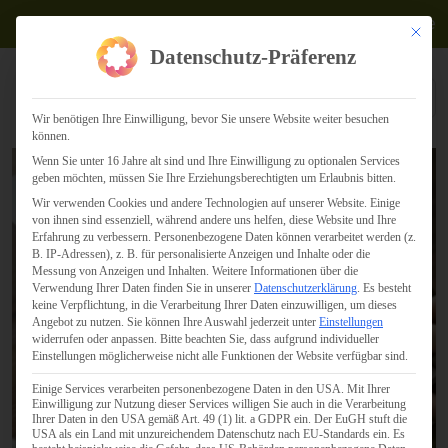
Termine
Mit dies
Datenschutz-Präferenz
Wir benötigen Ihre Einwilligung, bevor Sie unsere Website weiter besuchen
können.
Wenn Sie unter 16 Jahre alt sind und Ihre Einwilligung zu optionalen Services
geben möchten, müssen Sie Ihre Erziehungsberechtigten um Erlaubnis bitten.
Wir verwenden Cookies und andere Technologien auf unserer Website. Einige
von ihnen sind essenziell, während andere uns helfen, diese Website und Ihre
Erfahrung zu verbessern.
Personenbezogene Daten können verarbeitet werden (z.
B. IP-Adressen), z. B. für personalisierte Anzeigen und Inhalte oder die
Messung von Anzeigen und Inhalten.
Weitere Informationen über die
Verwendung Ihrer Daten finden Sie in unserer
Datenschutzerklärung
.
Es besteht
keine Verpflichtung, in die Verarbeitung Ihrer Daten einzuwilligen, um dieses
Angebot zu nutzen.
Sie können Ihre Auswahl jederzeit unter
Einstellungen
widerrufen oder anpassen.
Bitte beachten Sie, dass aufgrund individueller
Einstellungen möglicherweise nicht alle Funktionen der Website verfügbar sind.
Einige Services verarbeiten personenbezogene Daten in den USA. Mit Ihrer
Einwilligung zur Nutzung dieser Services willigen Sie auch in die Verarbeitung
Ihrer Daten in den USA gemäß Art. 49 (1) lit. a GDPR ein. Der EuGH stuft die
USA als ein Land mit unzureichendem Datenschutz nach EU-Standards ein. Es