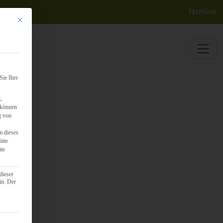
Termine
Mit diesem Button wird der Dialog geschlossen. Seine Funktionalität ist identisch mit d
Sie Ihre
,
 können
g von
m dieses
itte
ite
dieser
in. Der