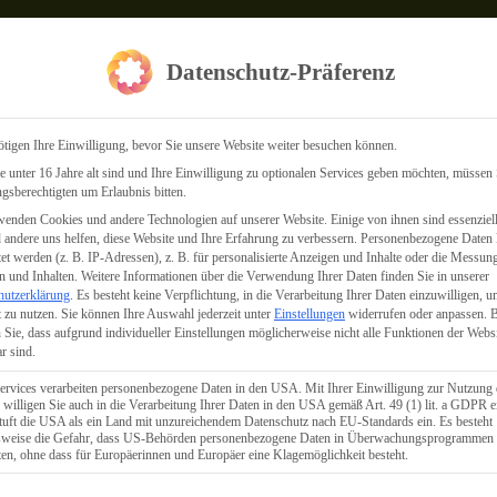
Datenschutz-Präferenz
tigen Ihre Einwilligung, bevor Sie unsere Website weiter besuchen können.
 unter 16 Jahre alt sind und Ihre Einwilligung zu optionalen Services geben möchten, müssen 
gsberechtigten um Erlaubnis bitten.
enden Cookies und andere Technologien auf unserer Website. Einige von ihnen sind essenziell
k
andere uns helfen, diese Website und Ihre Erfahrung zu verbessern.
Personenbezogene Daten
tet werden (z. B. IP-Adressen), z. B. für personalisierte Anzeigen und Inhalte oder die Messun
 und Inhalten.
Weitere Informationen über die Verwendung Ihrer Daten finden Sie in unserer
hutzerklärung
.
Es besteht keine Verpflichtung, in die Verarbeitung Ihrer Daten einzuwilligen, u
 zu nutzen.
Sie können Ihre Auswahl jederzeit unter
Einstellungen
widerrufen oder anpassen.
B
 Sie, dass aufgrund individueller Einstellungen möglicherweise nicht alle Funktionen der Webs
r sind.
ervices verarbeiten personenbezogene Daten in den USA. Mit Ihrer Einwilligung zur Nutzung 
 willigen Sie auch in die Verarbeitung Ihrer Daten in den USA gemäß Art. 49 (1) lit. a GDPR e
uft die USA als ein Land mit unzureichendem Datenschutz nach EU-Standards ein. Es besteht
lsweise die Gefahr, dass US-Behörden personenbezogene Daten in Überwachungsprogrammen
ten, ohne dass für Europäerinnen und Europäer eine Klagemöglichkeit besteht.