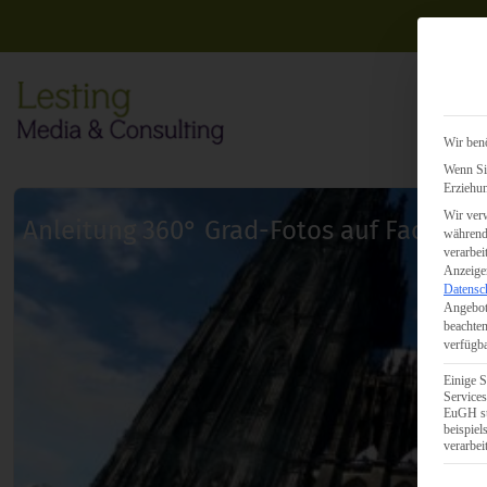
Wir benö
Wenn Sie
Erziehun
Wir verw
Anleitung 360° Grad-Fotos auf Faceboo
während 
verarbei
Anzeigen
Datensc
Angebot
beachten
verfügba
Einige S
Services
EuGH st
beispie
verarbei