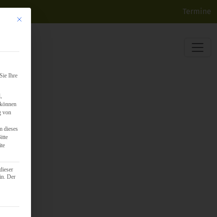
Termine
Mit diesem Button wird der Dialog geschlossen. Seine Funktionalität ist identisch mit d
Sie Ihre
,
 können
g von
m dieses
itte
ite
dieser
in. Der