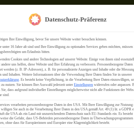
Datenschutz-Präferenz
tigen Ihre Einwilligung, bevor Sie unsere Website weiter besuchen können.
 unter 16 Jahre alt sind und Ihre Einwilligung zu optionalen Services geben möchten, müssen 
gsberechtigten um Erlaubnis bitten.
enden Cookies und andere Technologien auf unserer Website. Einige von ihnen sind essenziell
andere uns helfen, diese Website und Ihre Erfahrung zu verbessern.
Personenbezogene Daten
tet werden (z. B. IP-Adressen), z. B. für personalisierte Anzeigen und Inhalte oder die Messun
 und Inhalten.
Weitere Informationen über die Verwendung Ihrer Daten finden Sie in unserer
hutzerklärung
.
Es besteht keine Verpflichtung, in die Verarbeitung Ihrer Daten einzuwilligen, u
 zu nutzen.
Sie können Ihre Auswahl jederzeit unter
Einstellungen
widerrufen oder anpassen.
B
 Sie, dass aufgrund individueller Einstellungen möglicherweise nicht alle Funktionen der Webs
r sind.
ervices verarbeiten personenbezogene Daten in den USA. Mit Ihrer Einwilligung zur Nutzung 
 willigen Sie auch in die Verarbeitung Ihrer Daten in den USA gemäß Art. 49 (1) lit. a GDPR e
uft die USA als ein Land mit unzureichendem Datenschutz nach EU-Standards ein. Es besteht
lsweise die Gefahr, dass US-Behörden personenbezogene Daten in Überwachungsprogrammen
ten, ohne dass für Europäerinnen und Europäer eine Klagemöglichkeit besteht.