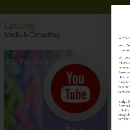
Wir benö
Wenn Sie
Erziehun
Wir verw
Das Phänomen YouTube-Stars
während 
verarbei
Anzeigen
Datensc
Angebot
beachten
verfügba
Einige S
Services
EuGH st
beispie
verarbei