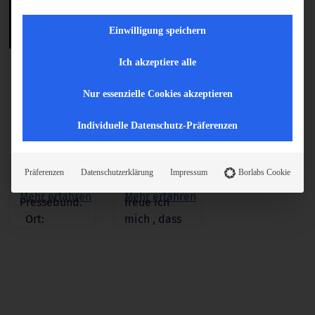
Einwilligung speichern
Ich akzeptiere alle
Moderation
Das Internet
des Podiums
birgt viele
Nur essenzielle Cookies akzeptieren
Netzwerk
spannende
Kirche
Tools, die
Individuelle Datenschutz-Präferenzen
(Tipps von
das Arbeiten
Experten)
erleichtern
vom
und aus
Präferenzen
Datenschutzerklärung
Impressum
Borlabs Cookie
Katholischen
dem Grund
Mehr erfahren
Mehr erfahren
Pressebund.
freue ich
Ort:
mich , dass
Albrecht-
das…
Altdorfer-
Gymnasium,
EG, Mensa