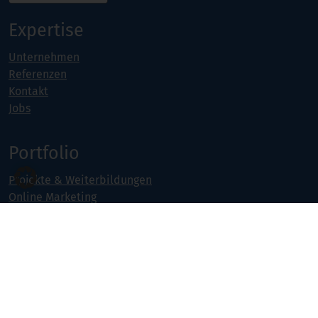
Expertise
Unternehmen
Referenzen
Kontakt
Jobs
Portfolio
Projekte & Weiterbildungen
Online Marketing
Software- & Webentwicklung
Seminarangebot
© 2026 Lesting Media & Consulting GmbH