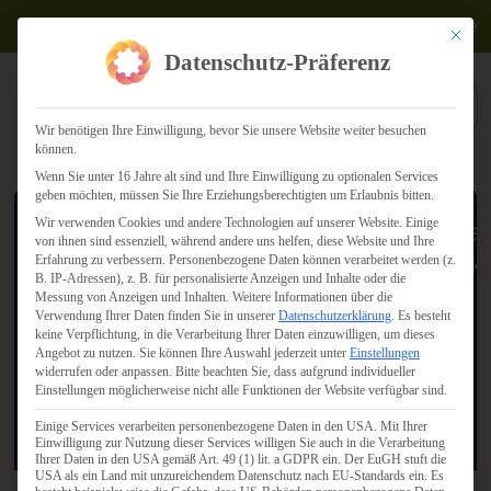
Termine
Mit dies
Datenschutz-Präferenz
Wir benötigen Ihre Einwilligung, bevor Sie unsere Website weiter besuchen
können.
Wenn Sie unter 16 Jahre alt sind und Ihre Einwilligung zu optionalen Services
geben möchten, müssen Sie Ihre Erziehungsberechtigten um Erlaubnis bitten.
Wir verwenden Cookies und andere Technologien auf unserer Website. Einige
Social Media Schulung
Diözesanta
von ihnen sind essenziell, während andere uns helfen, diese Website und Ihre
Öffentlichk
Erfahrung zu verbessern.
Personenbezogene Daten können verarbeitet werden (z.
B. IP-Adressen), z. B. für personalisierte Anzeigen und Inhalte oder die
2013
Messung von Anzeigen und Inhalten.
Weitere Informationen über die
Verwendung Ihrer Daten finden Sie in unserer
Datenschutzerklärung
.
Es besteht
keine Verpflichtung, in die Verarbeitung Ihrer Daten einzuwilligen, um dieses
Angebot zu nutzen.
Sie können Ihre Auswahl jederzeit unter
Einstellungen
widerrufen oder anpassen.
Bitte beachten Sie, dass aufgrund individueller
Einstellungen möglicherweise nicht alle Funktionen der Website verfügbar sind.
Einige Services verarbeiten personenbezogene Daten in den USA. Mit Ihrer
Einwilligung zur Nutzung dieser Services willigen Sie auch in die Verarbeitung
Ihrer Daten in den USA gemäß Art. 49 (1) lit. a GDPR ein. Der EuGH stuft die
USA als ein Land mit unzureichendem Datenschutz nach EU-Standards ein. Es