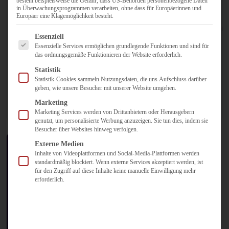
besteht beispielsweise die Gefahr, dass US-Behörden personenbezogene Daten
Twitter, Communities und Co:
Netzwerk
in Überwachungsprogrammen verarbeiten, ohne dass für Europäerinnen und
Anregungen, Möglichkeiten und
Kirche –
Europäer eine Klagemöglichkeit besteht.
Grenzen der neuen
Kommunikation
Es folgt eine Liste der Service-Gruppen, für die eine Einwilligun
Essenziell
Kommunikationsmedien im Netz
und
Essenzielle Services ermöglichen grundlegende Funktionen und sind für
für die Familienbildung Twitter,
Kooperation
das ordnungsgemäße Funktionieren der Website erforderlich.
Facebook und all…
mit Social
Statistik
Media
Statistik-Cookies sammeln Nutzungsdaten, die uns Aufschluss darüber
geben, wie unsere Besucher mit unserer Website umgehen.
Gerade
Mehr erfahren
Mehr erfahren
junge
Marketing
Marketing Services werden von Drittanbietern oder Herausgebern
Zielgruppen
genutzt, um personalisierte Werbung anzuzeigen. Sie tun dies, indem sie
verlegen
Besucher über Websites hinweg verfolgen.
ihre
Externe Medien
Podium
Buchprojekt:
Kommunikation
Inhalte von Videoplattformen und Social-Media-Plattformen werden
und
standardmäßig blockiert. Wenn externe Services akzeptiert werden, ist
Netzwerk
Netzwerk
für den Zugriff auf diese Inhalte keine manuelle Einwilligung mehr
Kontakte in
erforderlich.
Kirche
Kirche
die
Communities…