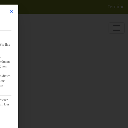
Termine
Mit diesem Button wird der Dialog geschlossen. Seine Funktionalität ist identisch mit d
Sie Ihre
,
 können
g von
m dieses
itte
ite
dieser
in. Der