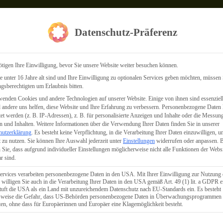
Datenschutz-Präferenz
tigen Ihre Einwilligung, bevor Sie unsere Website weiter besuchen können.
 unter 16 Jahre alt sind und Ihre Einwilligung zu optionalen Services geben möchten, müssen 
gsberechtigten um Erlaubnis bitten.
enden Cookies und andere Technologien auf unserer Website. Einige von ihnen sind essenziell
hten
andere uns helfen, diese Website und Ihre Erfahrung zu verbessern.
Personenbezogene Daten
tet werden (z. B. IP-Adressen), z. B. für personalisierte Anzeigen und Inhalte oder die Messun
 und Inhalten.
Weitere Informationen über die Verwendung Ihrer Daten finden Sie in unserer
hutzerklärung
.
Es besteht keine Verpflichtung, in die Verarbeitung Ihrer Daten einzuwilligen, u
 zu nutzen.
Sie können Ihre Auswahl jederzeit unter
Einstellungen
widerrufen oder anpassen.
B
 Sie, dass aufgrund individueller Einstellungen möglicherweise nicht alle Funktionen der Webs
r sind.
ervices verarbeiten personenbezogene Daten in den USA. Mit Ihrer Einwilligung zur Nutzung 
 willigen Sie auch in die Verarbeitung Ihrer Daten in den USA gemäß Art. 49 (1) lit. a GDPR e
uft die USA als ein Land mit unzureichendem Datenschutz nach EU-Standards ein. Es besteht
lsweise die Gefahr, dass US-Behörden personenbezogene Daten in Überwachungsprogrammen
ten, ohne dass für Europäerinnen und Europäer eine Klagemöglichkeit besteht.