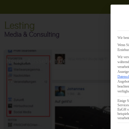
Wir benö
Wenn Sie
Erziehun
Wir verw
Neues Aussehen der Facebook-Nachric
während 
verarbei
Anzeigen
Datensc
Angebot
beachten
verfügba
Einige S
Services
EuGH st
beispie
verarbei