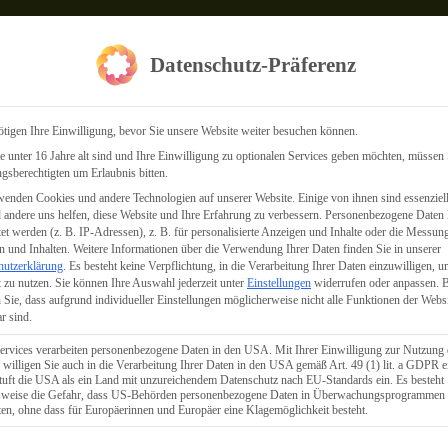
Datenschutz-Präferenz
tigen Ihre Einwilligung, bevor Sie unsere Website weiter besuchen können.
 unter 16 Jahre alt sind und Ihre Einwilligung zu optionalen Services geben möchten, müssen 
gsberechtigten um Erlaubnis bitten.
enden Cookies und andere Technologien auf unserer Website. Einige von ihnen sind essenziell
k
andere uns helfen, diese Website und Ihre Erfahrung zu verbessern.
Personenbezogene Daten
tet werden (z. B. IP-Adressen), z. B. für personalisierte Anzeigen und Inhalte oder die Messun
 und Inhalten.
Weitere Informationen über die Verwendung Ihrer Daten finden Sie in unserer
hutzerklärung
.
Es besteht keine Verpflichtung, in die Verarbeitung Ihrer Daten einzuwilligen, u
 zu nutzen.
Sie können Ihre Auswahl jederzeit unter
Einstellungen
widerrufen oder anpassen.
B
 Sie, dass aufgrund individueller Einstellungen möglicherweise nicht alle Funktionen der Webs
r sind.
ervices verarbeiten personenbezogene Daten in den USA. Mit Ihrer Einwilligung zur Nutzung 
 willigen Sie auch in die Verarbeitung Ihrer Daten in den USA gemäß Art. 49 (1) lit. a GDPR e
uft die USA als ein Land mit unzureichendem Datenschutz nach EU-Standards ein. Es besteht
lsweise die Gefahr, dass US-Behörden personenbezogene Daten in Überwachungsprogrammen
ten, ohne dass für Europäerinnen und Europäer eine Klagemöglichkeit besteht.