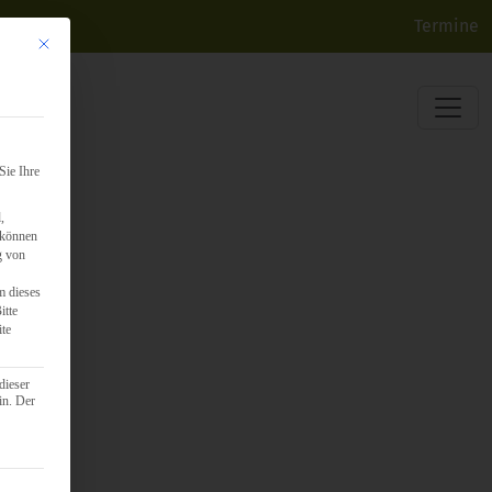
Termine
Mit diesem Button wird der Dialog geschlossen. Seine Funktionalität ist identisch mit d
Sie Ihre
,
 können
g von
m dieses
itte
ite
dieser
in. Der