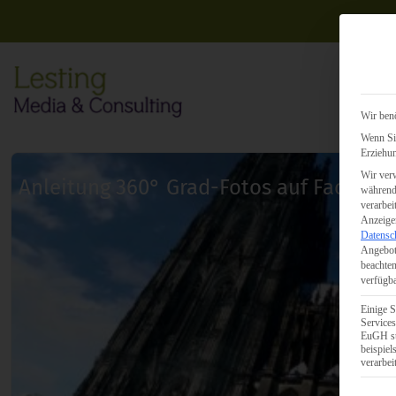
Wir benö
Wenn Sie
Erziehun
Wir verw
Anleitung 360° Grad-Fotos auf Faceboo
während 
verarbei
Anzeigen
Datensc
Angebot
beachten
verfügba
Einige S
Services
EuGH st
beispie
verarbei