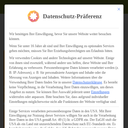
Termine
Mit dies
Datenschutz-Präferenz
Wir benötigen Ihre Einwilligung, bevor Sie unsere Website weiter besuchen
können.
Wenn Sie unter 16 Jahre alt sind und Ihre Einwilligung zu optionalen Services
geben möchten, müssen Sie Ihre Erziehungsberechtigten um Erlaubnis bitten.
Wir verwenden Cookies und andere Technologien auf unserer Website. Einige
10 Regeln für das
von ihnen sind essenziell, während andere uns helfen, diese Website und Ihre
Bloggen
Erfahrung zu verbessern.
Personenbezogene Daten können verarbeitet werden (z.
B. IP-Adressen), z. B. für personalisierte Anzeigen und Inhalte oder die
Messung von Anzeigen und Inhalten.
Weitere Informationen über die
Verwendung Ihrer Daten finden Sie in unserer
Datenschutzerklärung
.
Es besteht
keine Verpflichtung, in die Verarbeitung Ihrer Daten einzuwilligen, um dieses
Angebot zu nutzen.
Sie können Ihre Auswahl jederzeit unter
Einstellungen
widerrufen oder anpassen.
Bitte beachten Sie, dass aufgrund individueller
Einstellungen möglicherweise nicht alle Funktionen der Website verfügbar sind.
Einige Services verarbeiten personenbezogene Daten in den USA. Mit Ihrer
Einwilligung zur Nutzung dieser Services willigen Sie auch in die Verarbeitung
Ihrer Daten in den USA gemäß Art. 49 (1) lit. a GDPR ein. Der EuGH stuft die
USA als ein Land mit unzureichendem Datenschutz nach EU-Standards ein. Es