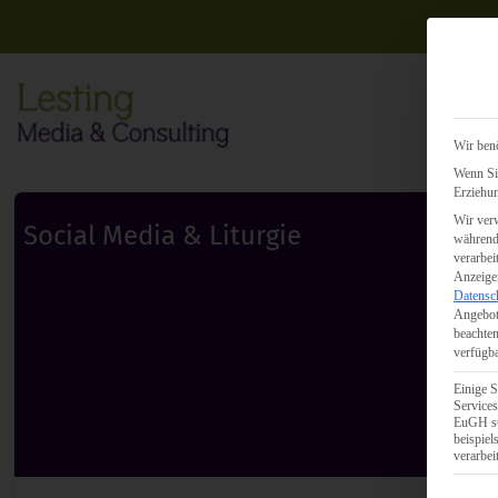
Wir benö
Wenn Sie
Erziehun
Wir verw
Social Media & Liturgie
während 
verarbei
Anzeigen
Datensc
Angebot
beachten
verfügba
Einige S
Services
EuGH st
beispie
verarbei