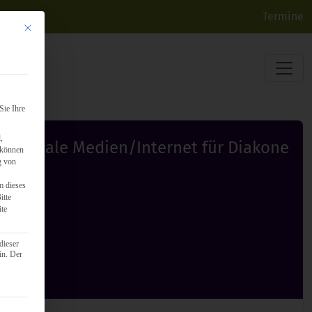
Termine
Mit diesem Button wird der Dialog geschlossen. Seine Funktionalität ist identisch mit d
Sie Ihre
,
Soziale Medien/Internet für Diakone
 können
g von
m dieses
itte
ite
dieser
in. Der