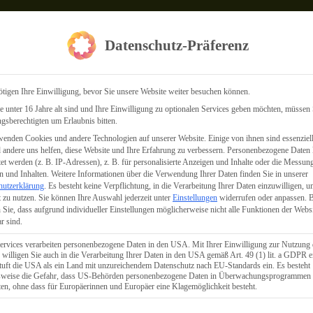
Datenschutz-Präferenz
tigen Ihre Einwilligung, bevor Sie unsere Website weiter besuchen können.
 unter 16 Jahre alt sind und Ihre Einwilligung zu optionalen Services geben möchten, müssen 
gsberechtigten um Erlaubnis bitten.
enden Cookies und andere Technologien auf unserer Website. Einige von ihnen sind essenziell
andere uns helfen, diese Website und Ihre Erfahrung zu verbessern.
Personenbezogene Daten
tet werden (z. B. IP-Adressen), z. B. für personalisierte Anzeigen und Inhalte oder die Messun
 und Inhalten.
Weitere Informationen über die Verwendung Ihrer Daten finden Sie in unserer
hutzerklärung
.
Es besteht keine Verpflichtung, in die Verarbeitung Ihrer Daten einzuwilligen, u
 zu nutzen.
Sie können Ihre Auswahl jederzeit unter
Einstellungen
widerrufen oder anpassen.
B
 Sie, dass aufgrund individueller Einstellungen möglicherweise nicht alle Funktionen der Webs
r sind.
ervices verarbeiten personenbezogene Daten in den USA. Mit Ihrer Einwilligung zur Nutzung 
 willigen Sie auch in die Verarbeitung Ihrer Daten in den USA gemäß Art. 49 (1) lit. a GDPR e
uft die USA als ein Land mit unzureichendem Datenschutz nach EU-Standards ein. Es besteht
lsweise die Gefahr, dass US-Behörden personenbezogene Daten in Überwachungsprogrammen
ten, ohne dass für Europäerinnen und Europäer eine Klagemöglichkeit besteht.