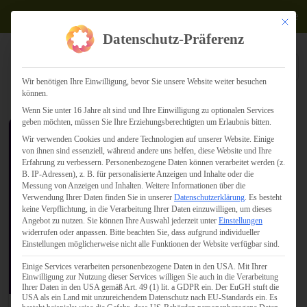
Termine
Mit dies
Datenschutz-Präferenz
Wir benötigen Ihre Einwilligung, bevor Sie unsere Website weiter besuchen
können.
Wenn Sie unter 16 Jahre alt sind und Ihre Einwilligung zu optionalen Services
geben möchten, müssen Sie Ihre Erziehungsberechtigten um Erlaubnis bitten.
Wir verwenden Cookies und andere Technologien auf unserer Website. Einige
Industrie 4.0 –
von ihnen sind essenziell, während andere uns helfen, diese Website und Ihre
Aufbruch made in
Erfahrung zu verbessern.
Personenbezogene Daten können verarbeitet werden (z.
B. IP-Adressen), z. B. für personalisierte Anzeigen und Inhalte oder die
Germany
Messung von Anzeigen und Inhalten.
Weitere Informationen über die
Verwendung Ihrer Daten finden Sie in unserer
Datenschutzerklärung
.
Es besteht
keine Verpflichtung, in die Verarbeitung Ihrer Daten einzuwilligen, um dieses
Angebot zu nutzen.
Sie können Ihre Auswahl jederzeit unter
Einstellungen
widerrufen oder anpassen.
Bitte beachten Sie, dass aufgrund individueller
Einstellungen möglicherweise nicht alle Funktionen der Website verfügbar sind.
Einige Services verarbeiten personenbezogene Daten in den USA. Mit Ihrer
Einwilligung zur Nutzung dieser Services willigen Sie auch in die Verarbeitung
Ihrer Daten in den USA gemäß Art. 49 (1) lit. a GDPR ein. Der EuGH stuft die
USA als ein Land mit unzureichendem Datenschutz nach EU-Standards ein. Es