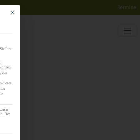
Termine
Mit diesem Button wird der Dialog geschlossen. Seine Funktionalität ist identisch mit d
Sie Ihre
,
 können
g von
m dieses
itte
ite
dieser
in. Der