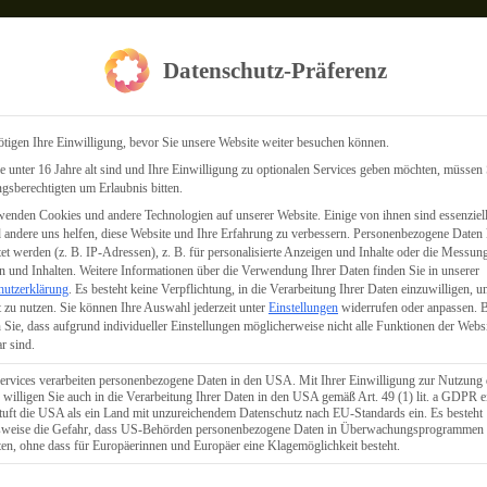
Datenschutz-Präferenz
tigen Ihre Einwilligung, bevor Sie unsere Website weiter besuchen können.
 unter 16 Jahre alt sind und Ihre Einwilligung zu optionalen Services geben möchten, müssen 
gsberechtigten um Erlaubnis bitten.
enden Cookies und andere Technologien auf unserer Website. Einige von ihnen sind essenziell
andere uns helfen, diese Website und Ihre Erfahrung zu verbessern.
Personenbezogene Daten
tet werden (z. B. IP-Adressen), z. B. für personalisierte Anzeigen und Inhalte oder die Messun
 und Inhalten.
Weitere Informationen über die Verwendung Ihrer Daten finden Sie in unserer
hutzerklärung
.
Es besteht keine Verpflichtung, in die Verarbeitung Ihrer Daten einzuwilligen, u
 zu nutzen.
Sie können Ihre Auswahl jederzeit unter
Einstellungen
widerrufen oder anpassen.
B
 Sie, dass aufgrund individueller Einstellungen möglicherweise nicht alle Funktionen der Webs
r sind.
ervices verarbeiten personenbezogene Daten in den USA. Mit Ihrer Einwilligung zur Nutzung 
 willigen Sie auch in die Verarbeitung Ihrer Daten in den USA gemäß Art. 49 (1) lit. a GDPR e
uft die USA als ein Land mit unzureichendem Datenschutz nach EU-Standards ein. Es besteht
lsweise die Gefahr, dass US-Behörden personenbezogene Daten in Überwachungsprogrammen
ten, ohne dass für Europäerinnen und Europäer eine Klagemöglichkeit besteht.