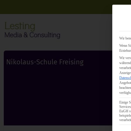
Wir benö
Wenn Sie
Erziehun
Wir verw
Nikolaus-Schule Freising
während 
verarbei
Anzeigen
Datensc
Angebot
beachten
verfügba
Einige S
Services
EuGH st
beispie
verarbei