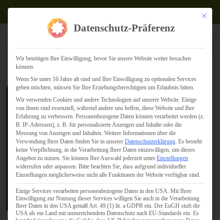
Termine
Mit dies
Datenschutz-Präferenz
Wir benötigen Ihre Einwilligung, bevor Sie unsere Website weiter besuchen
können.
Wenn Sie unter 16 Jahre alt sind und Ihre Einwilligung zu optionalen Services
geben möchten, müssen Sie Ihre Erziehungsberechtigten um Erlaubnis bitten.
Wir verwenden Cookies und andere Technologien auf unserer Website. Einige
Konrad-Adenauer-
von ihnen sind essenziell, während andere uns helfen, diese Website und Ihre
Stiftung:
Erfahrung zu verbessern.
Personenbezogene Daten können verarbeitet werden (z.
B. IP-Adressen), z. B. für personalisierte Anzeigen und Inhalte oder die
Jugendmedientreff 2012
Messung von Anzeigen und Inhalten.
Weitere Informationen über die
Verwendung Ihrer Daten finden Sie in unserer
Datenschutzerklärung
.
Es besteht
keine Verpflichtung, in die Verarbeitung Ihrer Daten einzuwilligen, um dieses
Angebot zu nutzen.
Sie können Ihre Auswahl jederzeit unter
Einstellungen
widerrufen oder anpassen.
Bitte beachten Sie, dass aufgrund individueller
Einstellungen möglicherweise nicht alle Funktionen der Website verfügbar sind.
Einige Services verarbeiten personenbezogene Daten in den USA. Mit Ihrer
Einwilligung zur Nutzung dieser Services willigen Sie auch in die Verarbeitung
Ihrer Daten in den USA gemäß Art. 49 (1) lit. a GDPR ein. Der EuGH stuft die
USA als ein Land mit unzureichendem Datenschutz nach EU-Standards ein. Es