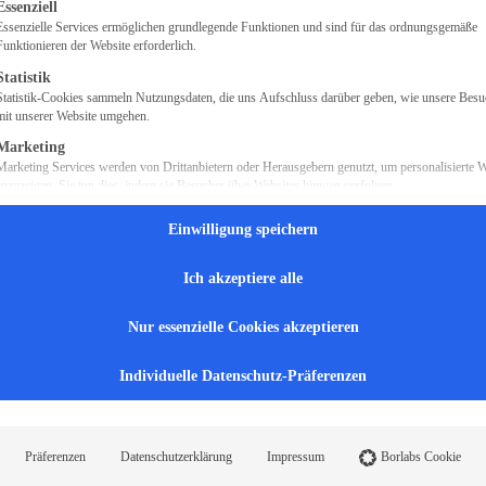
gt eine Liste der Service-Gruppen, für die eine Einwilligung erteilt we
ierung nicht verlieren. Aus diesem Grund müssen Politiker
Essenziell
Essenzielle Services ermöglichen grundlegende Funktionen und sind für das ordnungsgemäße
Funktionieren der Website erforderlich.
Statistik
Statistik-Cookies sammeln Nutzungsdaten, die uns Aufschluss darüber geben, wie unsere Besu
mit unserer Website umgehen.
Marketing
Marketing Services werden von Drittanbietern oder Herausgebern genutzt, um personalisierte
anzuzeigen. Sie tun dies, indem sie Besucher über Websites hinweg verfolgen.
Externe Medien
Einwilligung speichern
Inhalte von Videoplattformen und Social-Media-Plattformen werden standardmäßig blockiert. 
externe Services akzeptiert werden, ist für den Zugriff auf diese Inhalte keine manuelle Einwill
mehr erforderlich.
Ich akzeptiere alle
Nur essenzielle Cookies akzeptieren
Individuelle Datenschutz-Präferenzen
Präferenzen
Datenschutzerklärung
Impressum
Borlabs Cookie