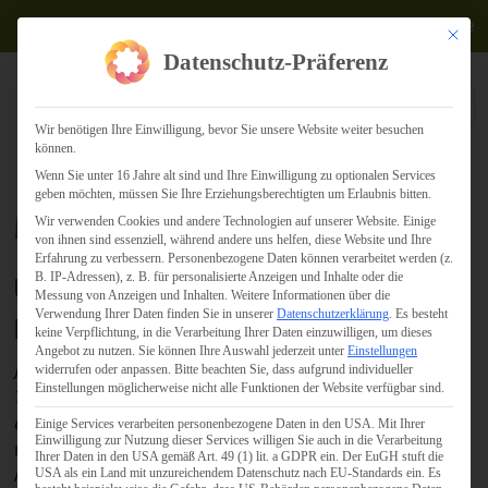
Termine
Mit dies
Datenschutz-Präferenz
Wir benötigen Ihre Einwilligung, bevor Sie unsere Website weiter besuchen
können.
Wenn Sie unter 16 Jahre alt sind und Ihre Einwilligung zu optionalen Services
geben möchten, müssen Sie Ihre Erziehungsberechtigten um Erlaubnis bitten.
Marken-Positionierung
Wir verwenden Cookies und andere Technologien auf unserer Website. Einige
von ihnen sind essenziell, während andere uns helfen, diese Website und Ihre
Erfahrung zu verbessern.
Personenbezogene Daten können verarbeitet werden (z.
B. IP-Adressen), z. B. für personalisierte Anzeigen und Inhalte oder die
Unsere Expertise –
Messung von Anzeigen und Inhalten.
Weitere Informationen über die
Verwendung Ihrer Daten finden Sie in unserer
Datenschutzerklärung
.
Es besteht
Erfahrungsbericht:
keine Verpflichtung, in die Verarbeitung Ihrer Daten einzuwilligen, um dieses
Angebot zu nutzen.
Sie können Ihre Auswahl jederzeit unter
Einstellungen
Jahrelang im gleichen Trott! Das dachte sich auch das
widerrufen oder anpassen.
Bitte beachten Sie, dass aufgrund individueller
Einstellungen möglicherweise nicht alle Funktionen der Website verfügbar sind.
Team eines mittelständischen Unternehmens, nachdem
die Kundenzahl in den letzten fünf Jahren linear geringer
Einige Services verarbeiten personenbezogene Daten in den USA. Mit Ihrer
Einwilligung zur Nutzung dieser Services willigen Sie auch in die Verarbeitung
wurde und eine Unsicherheit auch im Bezug zum eigenen
Ihrer Daten in den USA gemäß Art. 49 (1) lit. a GDPR ein. Der EuGH stuft die
Markenkern entstand. Gemeinsam wurden im Workshop
USA als ein Land mit unzureichendem Datenschutz nach EU-Standards ein. Es