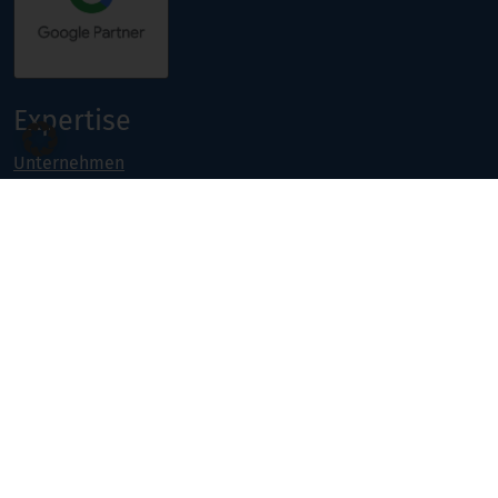
Expertise
Unternehmen
Referenzen
Kontakt
Jobs
Portfolio
Projekte & Weiterbildungen
Online Marketing
Software- & Webentwicklung
Seminarangebot