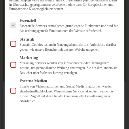
besteht beispielsweise die Gefahr, dass US-Behörden personenbezogene Daten
in Überwachungsprogrammen verarbeiten, ohne dass für Europäerinnen und
Europäer eine Klagemöglichkeit besteht.
Es folgt eine Liste der Service-Gruppen, für die eine Einwilligun
Essenziell
Essenzielle Services ermöglichen grundlegende Funktionen und sind für
das ordnungsgemäße Funktionieren der Website erforderlich.
Statistik
Statistik-Cookies sammeln Nutzungsdaten, die uns Aufschluss darüber
geben, wie unsere Besucher mit unserer Website umgehen.
Marketing
Marketing Services werden von Drittanbietern oder Herausgebern
genutzt, um personalisierte Werbung anzuzeigen. Sie tun dies, indem sie
Besucher über Websites hinweg verfolgen.
Externe Medien
Inhalte von Videoplattformen und Social-Media-Plattformen werden
Beratung & Befähigung
standardmäßig blockiert. Wenn externe Services akzeptiert werden, ist
für den Zugriff auf diese Inhalte keine manuelle Einwilligung mehr
Wir stärken Ihr Unternehmen und Ihre
erforderlich.
Kommunikation durch Beratung und Schulungen.