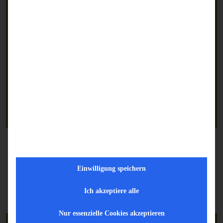
Interimsmanagement
Wir unterstützen Unternehmen, die eine
Einwilligung speichern
Executive Gap haben, oder zeitweise eine
Führungskraft für Digitalisierung und
Ich akzeptiere alle
Geschäftsfeldentwicklung suchen.
Nur essenzielle Cookies akzeptieren