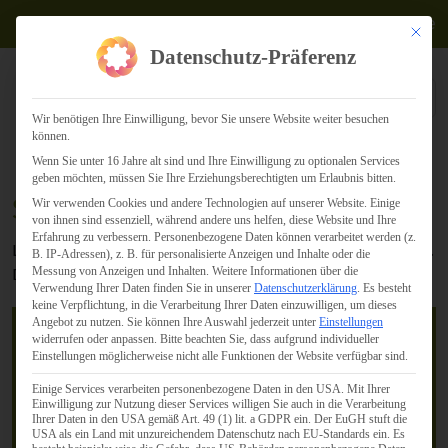
Termine
Mit dies
Datenschutz-Präferenz
Wir benötigen Ihre Einwilligung, bevor Sie unsere Website weiter besuchen
können.
Wenn Sie unter 16 Jahre alt sind und Ihre Einwilligung zu optionalen Services
geben möchten, müssen Sie Ihre Erziehungsberechtigten um Erlaubnis bitten.
Services
Wir verwenden Cookies und andere Technologien auf unserer Website. Einige
von ihnen sind essenziell, während andere uns helfen, diese Website und Ihre
Erfahrung zu verbessern.
Personenbezogene Daten können verarbeitet werden (z.
Lesting Media & Consulting bietet ein breites Portfolio an.
B. IP-Adressen), z. B. für personalisierte Anzeigen und Inhalte oder die
Messung von Anzeigen und Inhalten.
Weitere Informationen über die
Das sind unsere Schwerpunkte:
Verwendung Ihrer Daten finden Sie in unserer
Datenschutzerklärung
.
Es besteht
keine Verpflichtung, in die Verarbeitung Ihrer Daten einzuwilligen, um dieses
Angebot zu nutzen.
Sie können Ihre Auswahl jederzeit unter
Einstellungen
widerrufen oder anpassen.
Bitte beachten Sie, dass aufgrund individueller
Einstellungen möglicherweise nicht alle Funktionen der Website verfügbar sind.
Einige Services verarbeiten personenbezogene Daten in den USA. Mit Ihrer
Einwilligung zur Nutzung dieser Services willigen Sie auch in die Verarbeitung
Ihrer Daten in den USA gemäß Art. 49 (1) lit. a GDPR ein. Der EuGH stuft die
USA als ein Land mit unzureichendem Datenschutz nach EU-Standards ein. Es