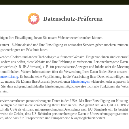
Datenschutz-Präferenz
tigen Ihre Einwilligung, bevor Sie unsere Website weiter besuchen können.
 unter 16 Jahre alt sind und Ihre Einwilligung zu optionalen Services geben möchten, müssen 
gsberechtigten um Erlaubnis bitten.
enden Cookies und andere Technologien auf unserer Website. Einige von ihnen sind essenziell
andere uns helfen, diese Website und Ihre Erfahrung zu verbessern.
Personenbezogene Daten
tet werden (z. B. IP-Adressen), z. B. für personalisierte Anzeigen und Inhalte oder die Messun
 und Inhalten.
Weitere Informationen über die Verwendung Ihrer Daten finden Sie in unserer
hutzerklärung
.
Es besteht keine Verpflichtung, in die Verarbeitung Ihrer Daten einzuwilligen, u
 zu nutzen.
Sie können Ihre Auswahl jederzeit unter
Einstellungen
widerrufen oder anpassen.
B
 Sie, dass aufgrund individueller Einstellungen möglicherweise nicht alle Funktionen der Webs
r sind.
ervices verarbeiten personenbezogene Daten in den USA. Mit Ihrer Einwilligung zur Nutzung 
 willigen Sie auch in die Verarbeitung Ihrer Daten in den USA gemäß Art. 49 (1) lit. a GDPR e
uft die USA als ein Land mit unzureichendem Datenschutz nach EU-Standards ein. Es besteht
lsweise die Gefahr, dass US-Behörden personenbezogene Daten in Überwachungsprogrammen
Ve
ten, ohne dass für Europäerinnen und Europäer eine Klagemöglichkeit besteht.